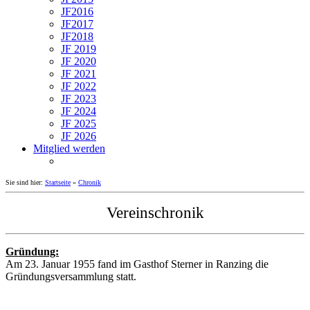
JF2016
JF2017
JF2018
JF 2019
JF 2020
JF 2021
JF 2022
JF 2023
JF 2024
JF 2025
JF 2026
Mitglied werden
Sie sind hier:
Startseite
»
Chronik
Vereinschronik
Gründung:
Am 23. Januar 1955 fand im Gasthof Sterner in Ranzing die
Gründungsversammlung statt.