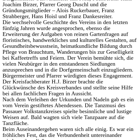
Joachim Birzer, Pfarrer Georg Duschl und die
Gründungsmitglieder – Alois Ruckerbauer, Franz
Strahberger, Hans Hoisl und Franz Dankesreiter.
Die wechselvolle Geschichte des Vereins in den letzten
fünfzig Jahren wurde angesprochen, ebenso die
Erweiterung der Aufgaben von reinen Gartenfragen auf
floristisches, handwerkliches und kulturelles Gestalten, auf
Gesundheitsbewusstsein, heimatkundliche Bildung durch
Pflege von Brauchtum, Wanderungen bis zur Geselligkeit
bei Kaffeetreffs und Feiern. Der Verein bemühte sich, die
vielen Neubürger in den entstandenen Siedlungen
anzusprechen und in die Dorfgemeinschaft einzugliedern.
Bürgermeister und Pfarrer würdigten dieses Engagement.
Der Kreisfachberater H.J. Birzer brachte die
Glückwünsche des Kreisverbandes und stellte seine Hilfe
bei allen fachlichen Fragen in Aussicht.
Nach dem Verleihen der Urkunden und Nadeln gab es ein
vom Verein gestiftetes Abendessen. Die Tanzmusi des
Passauer Volkstanzkreises spielte besinnliche und lustige
Weisen auf. Bald wagten sich viele Tanzpaare auf die
Tanzfläche.
Beim Auseinandergehen waren sich alle einig. Es war ein
fröhliches Fest, das die Verbundenheit untereinander